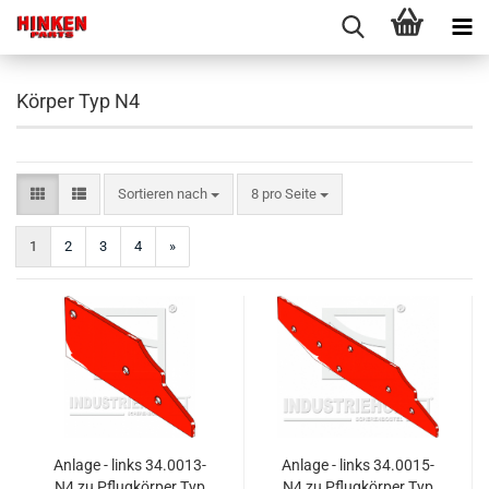
Körper Typ N4
Sortieren nach
pro Seite
Sortieren nach
8 pro Seite
1
2
3
4
»
Anlage - links 34.0013-
Anlage - links 34.0015-
N4 zu Pflugkörper Typ
N4 zu Pflugkörper Typ