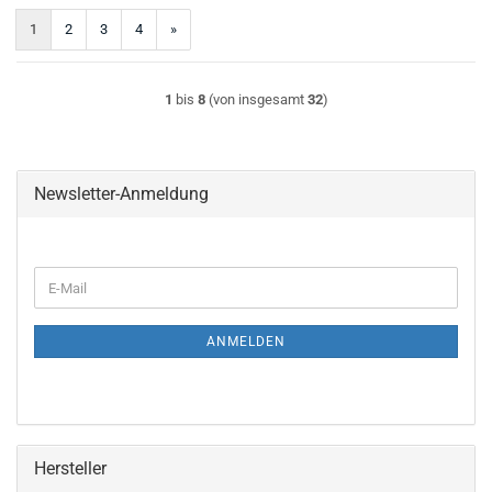
1
2
3
4
»
1
bis
8
(von insgesamt
32
)
Newsletter-Anmeldung
WEITER
E-
ZUR
Mail
NEWSLETTER-
ANMELDUNG
ANMELDEN
Hersteller