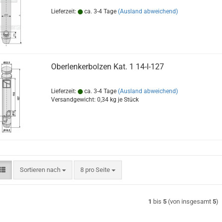
Lieferzeit:
ca. 3-4 Tage
(Ausland abweichend)
Oberlenkerbolzen Kat. 1 14-I-127
Lieferzeit:
ca. 3-4 Tage
(Ausland abweichend)
Versandgewicht:
0,34
kg je Stück
Sortieren nach
pro Seite
Sortieren nach
8 pro Seite
1
bis
5
(von insgesamt
5
)