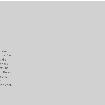
rstehen
sten. Die
, die
ass die
affung
f. Die in
e sind
n
rn dienen