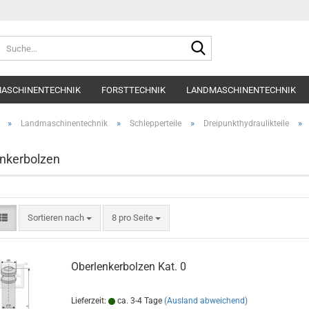
Suche...
ASCHINENTECHNIK
FORSTTECHNIK
LANDMASCHINENTECHNIK
»
»
»
»
Landmaschinentechnik
Schlepperteile
Dreipunkthydraulikteile
nkerbolzen
Sortieren nach
pro Seite
Sortieren nach
8 pro Seite
Oberlenkerbolzen Kat. 0
Lieferzeit:
ca. 3-4 Tage
(Ausland abweichend)