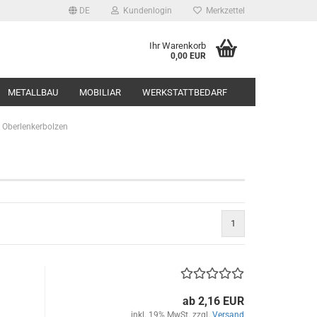
DE
Kundenlogin
Merkzettel
Ihr Warenkorb
0,00 EUR
METALLBAU
MOBILIAR
WERKSTATTBEDARF
Oberlenkerbolzen
1
ab 2,16 EUR
inkl. 19% MwSt. zzgl.
Versand