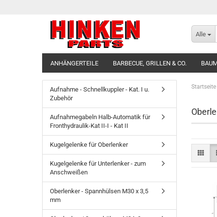
Alle
ANHÄNGERTEILE
BARBECUE, GRILLEN & CO.
BAUM
Startseite
Aufnahme - Schnellkuppler - Kat. I u.
Zubehör
Oberle
Aufnahmegabeln Halb-Automatik für
Fronthydraulik-Kat II-I - Kat II
Kugelgelenke für Oberlenker
Kugelgelenke für Unterlenker - zum
Anschweißen
Oberlenker - Spannhülsen M30 x 3,5
mm