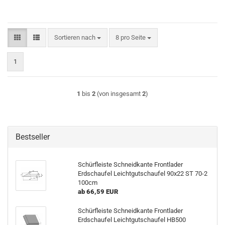
Sortieren nach
pro Seite
Sortieren nach
8 pro Seite
1
1
bis
2
(von insgesamt
2
)
Bestseller
Schürfleiste Schneidkante Frontlader
Erdschaufel Leichtgutschaufel 90x22 ST 70-2
100cm
ab 66,59 EUR
Schürfleiste Schneidkante Frontlader
Erdschaufel Leichtgutschaufel HB500