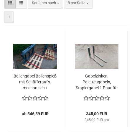
Sortieren nach
pro Seite
Sortieren nach
8 pro Seite
1
Ballengabel Ballenspieß
Gabelzinken,
mit Schäfferaufn.
Palettengabeln,
mechanisch /
Staplergabel 1 Paar für
hydraulisch 2 Zinken
FEM 3 / ISO 3.
1100mm
ab 546,59 EUR
345,00 EUR
345,00 EUR pro