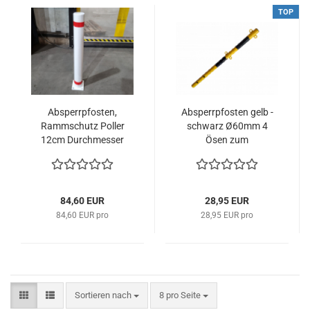
TOP
Absperrpfosten,
Absperrpfosten gelb -
Rammschutz Poller
schwarz Ø60mm 4
12cm Durchmesser
Ösen zum
Anfahrschutz Poller 1m
Einbetonieren Poller
NEU
84,60 EUR
28,95 EUR
84,60 EUR pro
28,95 EUR pro
Sortieren nach
pro Seite
Sortieren nach
8 pro Seite