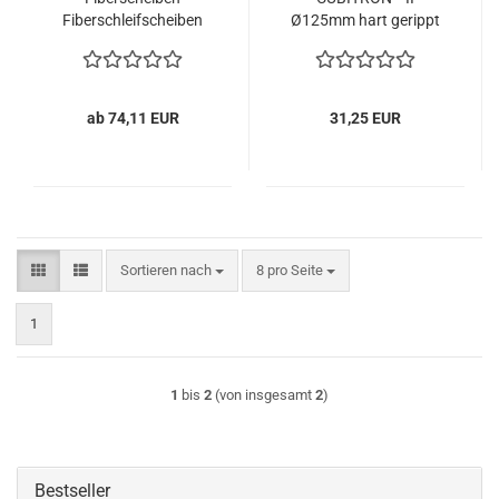
Fiberschleifscheiben
Ø125mm hart gerippt
3M CUBITRON II 982C
125mm K36-80 25er
Pack
ab 74,11 EUR
31,25 EUR
Sortieren nach
pro Seite
Sortieren nach
8 pro Seite
1
1
bis
2
(von insgesamt
2
)
Bestseller