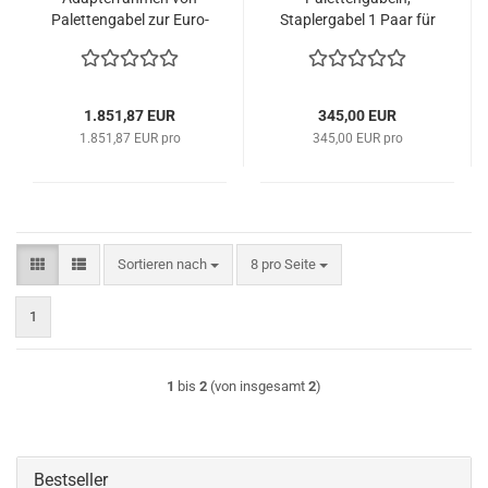
Palettengabel zur Euro-
Staplergabel 1 Paar für
SWR Aufnahme
FEM 3 / ISO 3.
1.851,87 EUR
345,00 EUR
1.851,87 EUR pro
345,00 EUR pro
Sortieren nach
pro Seite
Sortieren nach
8 pro Seite
1
1
bis
2
(von insgesamt
2
)
Bestseller