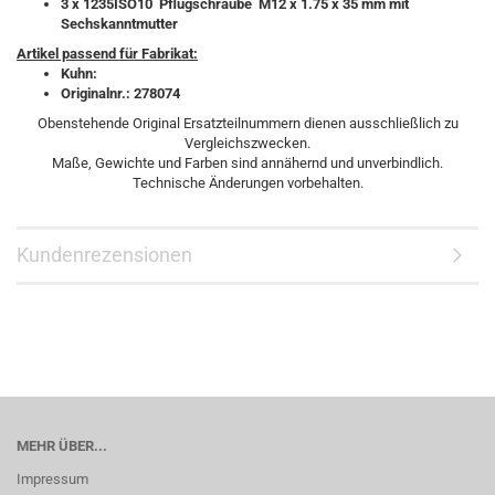
3 x
1235ISO10 Pflugschraube M12 x 1.75 x 35 mm mit
Sechskanntmutter
Artikel passend für Fabrikat:
Kuhn:
Originalnr.: 278074
Obenstehende Original Ersatzteilnummern dienen ausschließlich zu
Vergleichszwecken.
Maße, Gewichte und Farben sind annähernd und unverbindlich.
Technische Änderungen vorbehalten.
Kundenrezensionen
MEHR ÜBER...
Impressum