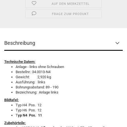
AUF DEN MERKZETTEL
FRAGE ZUM PRODUKT
Beschreibung
Technische Datem:
Anlage - links ohne Schrauben
Bestellnr.: 34.0013-N4
Gewicht: 2,920 kg
Ausführung: links
Bohrungsabstand: 89 - 190
Bezeichnung: Anlage links
Bildtafel:
Typ H4 Pos. 12
Typ H6 Pos. 12
T
yp N4 Pos. 11
Zubehörteile: