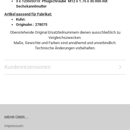
3 x
1235ISO10 Pflugschraube M12 x 1.75 x 35 mm mit
Sechskanntmutter
Artikel passend für Fabrikat:
Kuhn:
Originalnr.: 278075
Obenstehende Original Ersatzteilnummern dienen ausschließlich zu
Vergleichszwecken.
Maße, Gewichte und Farben sind annähernd und unverbindlich.
Technische Änderungen vorbehalten.
Kundenrezensionen
MEHR ÜBER...
Impressum