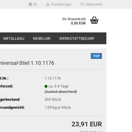
DE
Kundenlogin
Merkzettel
Ihr Warenkorb
0,00 EUR
METALLBAU
MOBILIAR
WERKSTATTBEDARF
TOP
niversal-Stiel 1.10.1176
t.Nr.:
1.10.1176
eferzeit:
ca. 3-4 Tage
(Ausland abweichend)
gerbestand:
395
Stück
rsandgewicht:
1.05
kg je Stück
23,91 EUR