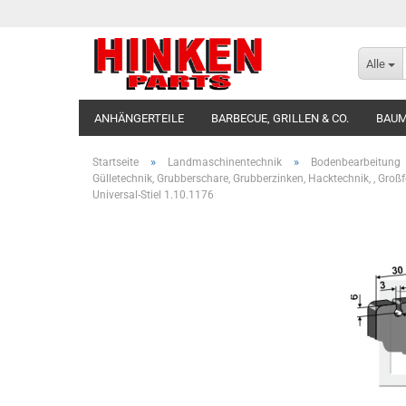
Alle
ANHÄNGERTEILE
BARBECUE, GRILLEN & CO.
BAUM
»
»
Startseite
Landmaschinentechnik
Bodenbearbeitung
Gülletechnik, Grubberschare, Grubberzinken, Hacktechnik, , Groß
Universal-Stiel 1.10.1176