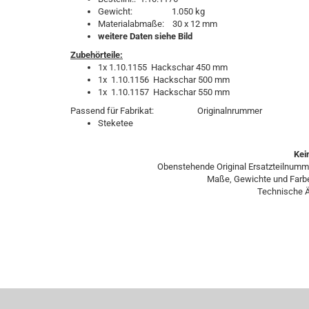
Gewicht: 1.050 kg
Materialabmaße: 30 x 12 mm
weitere Daten siehe Bild
Zubehörteile:
1x 1.10.1155 Hackschar 450 mm
1x 1.10.1156 Hackschar 500 mm
1x 1.10.1157 Hackschar 550 mm
Passend für Fabrikat: Originalnrummer
Steketee
Kein
Obenstehende Original Ersatzteilnumm
Maße, Gewichte und Farbe
Technische Ä