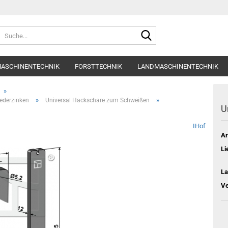
Suche...
ASCHINENTECHNIK
FORSTTECHNIK
LANDMASCHINENTECHNIK
»
»
»
federzinken
Universal Hackschare zum Schweißen
U
IHof
Ar
Li
La
Ve