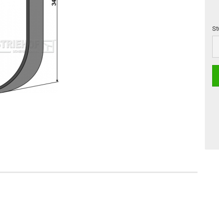
St
St