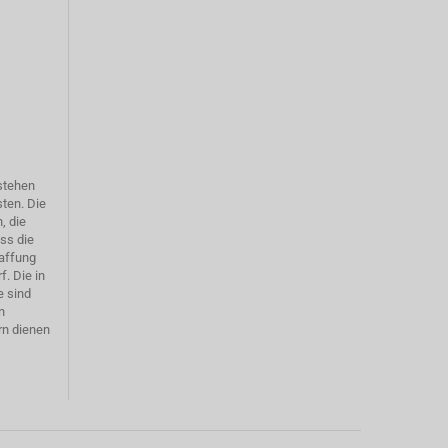
rstehen
sten. Die
, die
ass die
affung
f. Die in
e sind
n
rn dienen