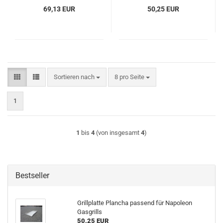
69,13 EUR
50,25 EUR
Sortieren nach
pro Seite
Sortieren nach
8 pro Seite
1
1
bis
4
(von insgesamt
4
)
Bestseller
Grillplatte Plancha passend für Napoleon
Gasgrills
50,25 EUR