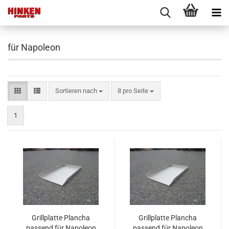
für Napoleon
Sortieren nach
pro Seite
Sortieren nach
8 pro Seite
1
Grillplatte Plancha
Grillplatte Plancha
passend für Napoleon
passend für Napoleon