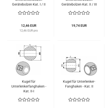
Gerätebolzen Kat. I / II
Gerätebolzen Kat. II / III
14-28-24-22-10
14-36-30-28-CE
12,46 EUR
19,74 EUR
12,46 EUR pro
Kugel für
Kugel für Unterlenker-
Unterlenkerfanghaken -
Fanghaken - Kat. II
Kat. II-I