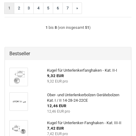
1
2
3
4
5
6
7
»
1
bis
8
(von insgesamt
51
)
Bestseller
Kugel für Unterlenkerfanghaken - Kat. II-I
9,32 EUR
9,32 EUR pro
Ober- und Unterlenkerbolzen Gerätebolzen
Kat. I / II 14-28-24-22CE
12,46 EUR
12,46 EUR pro
Kugel für Unterlenker-Fanghaken - Kat. III-II
7,42 EUR
7,42 EUR pro