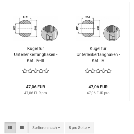
Kugel für
Kugel für
Unterlenkerfanghaken -
Unterlenkerfanghaken -
Kat. IV-III
Kat. IV
47,06 EUR
47,06 EUR
47,06 EUR pro
47,06 EUR pro
Sortieren nach
pro Seite
Sortieren nach
8 pro Seite